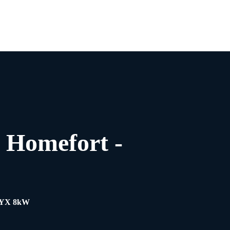
0
a Homefort -
ONYX 8kW