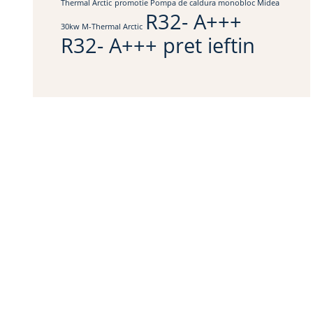
Thermal Arctic
promotie Pompa de caldura monobloc Midea
R32- A+++
30kw M-Thermal Arctic
R32- A+++ pret ieftin