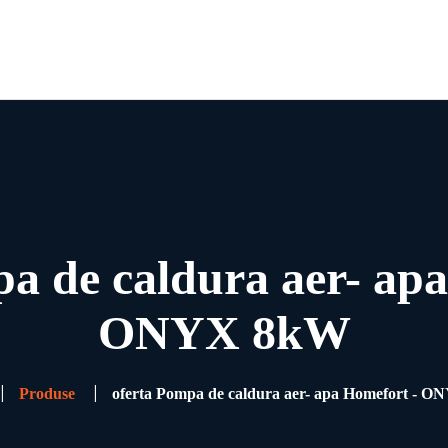
Acasa
Despre Noi
Pompe de Caldura
Blog
Contact
a de caldura aer- ap
ONYX 8kW
Produse
oferta Pompa de caldura aer- apa Homefort - 