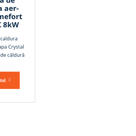
a aer-
mefort
X 8kW
caldura
apa Crystal
de căldură
tul