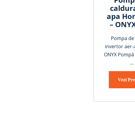
caldur
apa Ho
– ONY
Pompa de 
invertor aer-
ONYX Pompă 
…
Vezi Pre